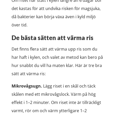
Om riset har stått i kylen längre än 6 dagar bör
det kastas för att undvika risken för magsjuka,
då bakterier kan börja växa även i kyld miljö
över tid.
De bästa sätten att värma ris
Det finns flera sätt att värma upp ris som du
har haft i kylen, och valet av metod kan bero på
hur snabbt du vill ha maten klar. Här är tre bra
sätt att värma ris:
Mikrovågsugn.
Lägg riset i en skål och täck
skålen med ett mikrovågslock. Värm på hög
effekt i 1–2 minuter. Om riset inte är tillräckligt
varmt, rör om och värm ytterligare 1–2