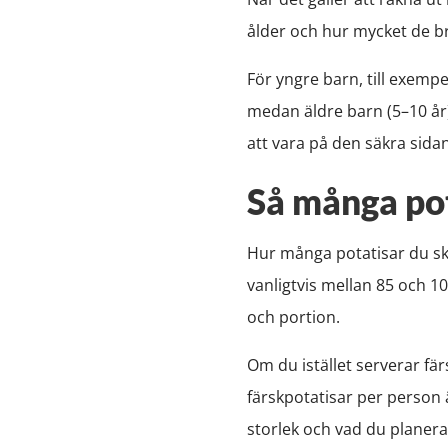
ålder och hur mycket de br
För yngre barn, till exemp
medan äldre barn (5–10 år
att vara på den säkra sidan
Så många pot
Hur många potatisar du sk
vanligtvis mellan 85 och 1
och portion.
Om du istället serverar fä
färskpotatisar per person 
storlek och vad du planerar