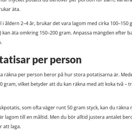
ukar äta.
el i åldern 2–4 år, brukar det vara lagom med cirka 100–150 
) kan äta omkring 150–200 gram. Anpassa mängden efter bar
.
atisar per person
a räkna per person beror på hur stora potatisarna är. Mede
00 gram, vilket betyder att du kan räkna med att koka två – t
rskpotatis, som ofta väger runt 50 gram styck, kan du räkna 
är lagom till en måltid. Men du bör alltid justera antalet be
 att laga.