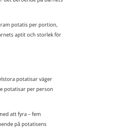
gram potatis per portion,
nets aptit och storlek för
lstora potatisar väger
re potatisar per person
med att fyra – fem
roende på potatisens