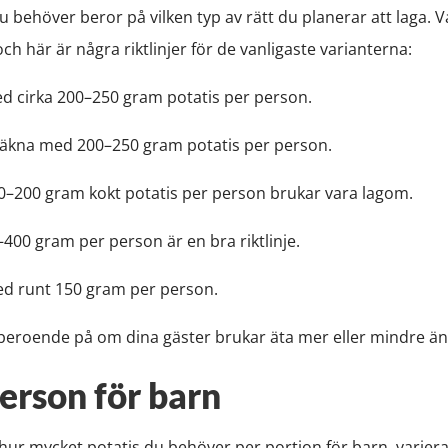
behöver beror på vilken typ av rätt du planerar att laga. Va
och här är några riktlinjer för de vanligaste varianterna:
d cirka 200–250 gram potatis per person.
äkna med 200–250 gram potatis per person.
0–200 gram kokt potatis per person brukar vara lagom.
–400 gram per person är en bra riktlinje.
d runt 150 gram per person.
eroende på om dina gäster brukar äta mer eller mindre än
person för barn
t hur mycket potatis du behöver per portion för barn, varie