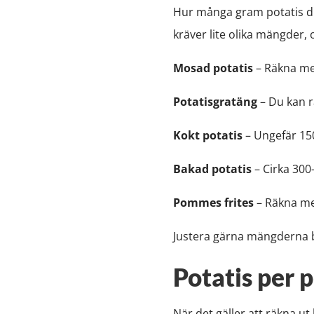
Hur många gram potatis du 
kräver lite olika mängder, 
Mosad potatis
– Räkna me
Potatisgratäng
– Du kan r
Kokt potatis
– Ungefär 15
Bakad potatis
– Cirka 300
Pommes frites
– Räkna me
Justera gärna mängderna b
Potatis per 
När det gäller att räkna u