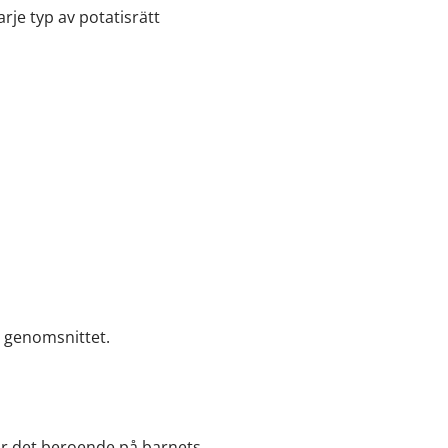
rje typ av potatisrätt
 genomsnittet.
rar det beroende på barnets