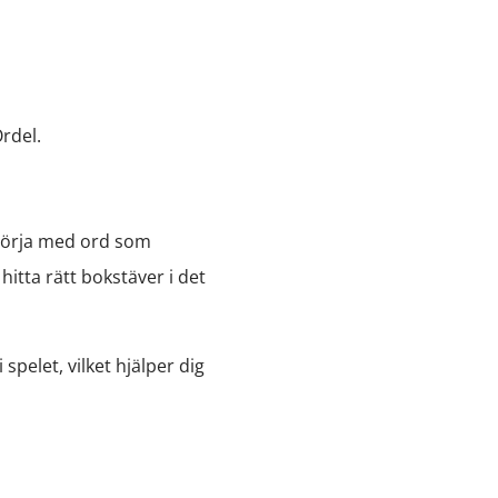
Ordel.
t börja med ord som
itta rätt bokstäver i det
 spelet, vilket hjälper dig