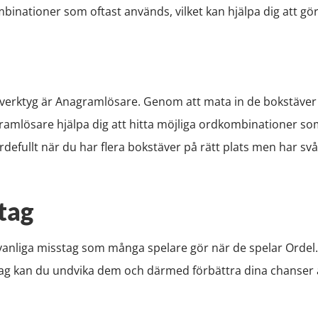
binationer som oftast används, vilket kan hjälpa dig att g
 verktyg är Anagramlösare. Genom att mata in de bokstäver 
amlösare hjälpa dig att hitta möjliga ordkombinationer som
ärdefullt när du har flera bokstäver på rätt plats men har sv
tag
a vanliga misstag som många spelare gör när de spelar Ordel
 kan du undvika dem och därmed förbättra dina chanser at