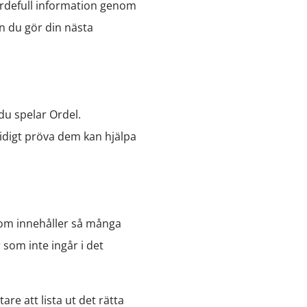
 värdefull information genom
n du gör din nästa
du spelar Ordel.
tidigt pröva dem kan hjälpa
 som innehåller så många
 som inte ingår i det
re att lista ut det rätta