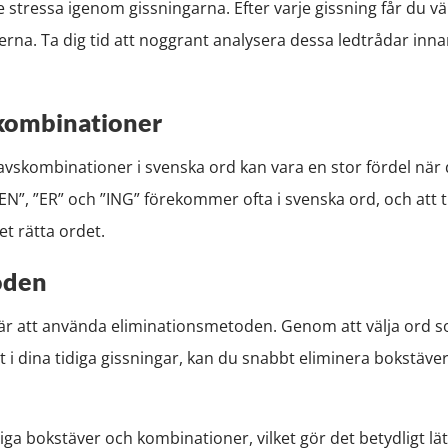
inte stressa igenom gissningarna. Efter varje gissning får du
na. Ta dig tid att noggrant analysera dessa ledtrådar inna
kombinationer
stavskombinationer i svenska ord kan vara en stor fördel när 
N”, ”ER” och ”ING” förekommer ofta i svenska ord, och att 
et rätta ordet.
oden
el är att använda eliminationsmetoden. Genom att välja ord
 i dina tidiga gissningar, kan du snabbt eliminera bokstäver
ga bokstäver och kombinationer, vilket gör det betydligt lätta