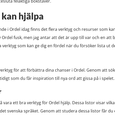
tesluta felaktiga bokstäver.
 kan hjälpa
nde i Ordel idag finns det flera verktyg och resurser som kan v
v Ordel fusk, men jag antar att det är upp till var och en att 
verktyg som kan ge dig en fördel när du försöker lista ut d
erktyg för att förbättra dina chanser i Ordel. Genom att sö
digt som du får inspiration till nya ord att gissa på i spelet.
r
 vara ett bra verktyg för Ordel hjälp. Dessa listor visar vil
et svenska språket. Genom att studera dessa listor får du e