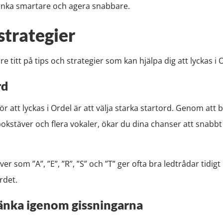
tänka smartare och agera snabbare.
strategier
titt på tips och strategier som kan hjälpa dig att lyckas i 
rd
 för att lyckas i Ordel är att välja starka startord. Genom at
okstäver och flera vokaler, ökar du dina chanser att snabbt h
 som ”A”, ”E”, ”R”, ”S” och ”T” ger ofta bra ledtrådar tidigt i
rdet.
 tänka igenom gissningarna