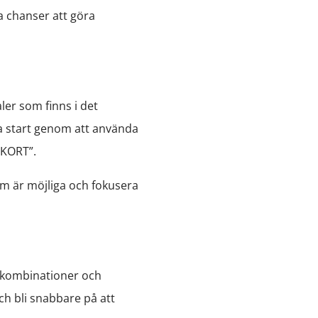
na chanser att göra
ler som finns i det
ra start genom att använda
SKORT”.
om är möjliga och fokusera
vskombinationer och
och bli snabbare på att