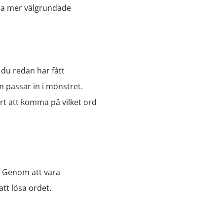
öra mer välgrundade
du redan har fått
 passar in i mönstret.
årt att komma på vilket ord
. Genom att vara
t lösa ordet.