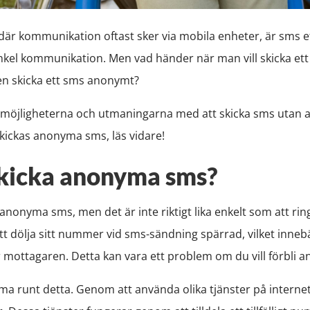
 där kommunikation oftast sker via mobila enheter, är sms 
kel kommunikation. Men vad händer när man vill skicka ett 
en skicka ett sms anonymt?
i möjligheterna och utmaningarna med att skicka sms utan att
skickas anonyma sms, läs vidare!
skicka anonyma sms?
ka anonyma sms, men det är inte riktigt lika enkelt som att r
att dölja sitt nummer vid sms-sändning spärrad, vilket inne
ör mottagaren. Detta kan vara ett problem om du vill förbli 
ma runt detta. Genom att använda olika tjänster på interne