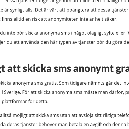
r. Dessa tjänster fungerar genom att tilldela ett tillfälligt 
e är synligt alls. Det är värt att poängtera att dessa tjänste
finns alltid en risk att anonymiteten inte är helt säker.
t du inte bör skicka anonyma sms i något olagligt syfte eller 
jer du att använda den här typen av tjänster bör du göra det 
gt att skicka sms anonymt gra
tt skicka anonyma sms gratis. Som tidigare nämnts går det i
on i Sverige. För att skicka anonyma sms måste man därför,
 plattformar för detta.
lltså möjligt att skicka sms utan att avslöja sitt riktiga te
nda deras tjänster behöver man betala en avgift och denna 