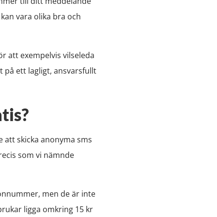
nummer till ditt meddelande
r kan vara olika bra och
för att exempelvis vilseleda
på ett lagligt, ansvarsfullt
tis?
nte att skicka anonyma sms
 precis som vi nämnde
lefonnummer, men de är inte
brukar ligga omkring 15 kr