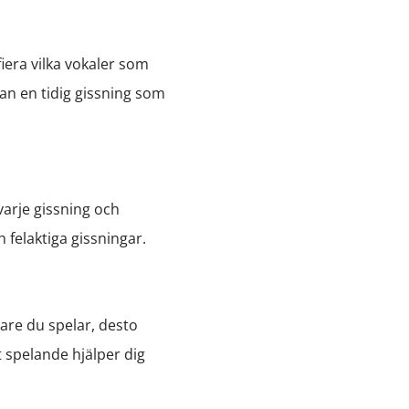
fiera vilka vokaler som
an en tidig gissning som
 varje gissning och
 felaktiga gissningar.
tare du spelar, desto
t spelande hjälper dig