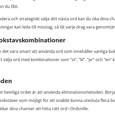
n du fått.
ndera och strategiskt välja ditt nästa ord kan du öka dina ch
ingar kan leda till misstag, så låt varje drag vara genomtän
bokstavskombinationer
n det vara smart att använda ord som innehåller vanliga bo
 välja ord med kombinationer som ”st”, ”kl”, ”pr” och ”en” k
oden
ta det hemliga ordet är att använda eliminationsmetoden. Bör
bokstäver som möjligt för att snabbt kunna utesluta flera bo
kar dina chanser att hitta rätt ord i Ordsnille.