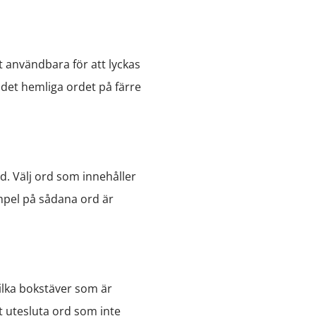
t användbara för att lyckas
 det hemliga ordet på färre
rd. Välj ord som innehåller
empel på sådana ord är
vilka bokstäver som är
t utesluta ord som inte