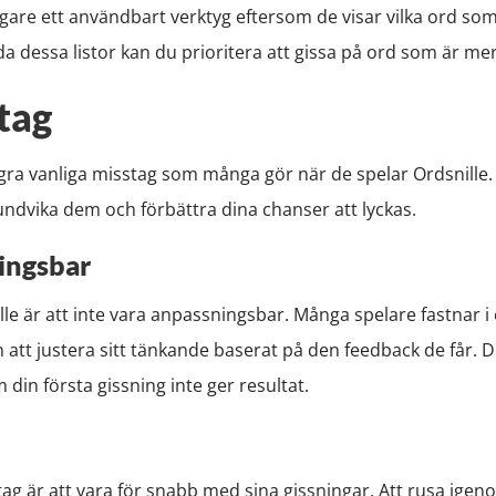
igare ett användbart verktyg eftersom de visar vilka ord som
 dessa listor kan du prioritera att gissa på ord som är mer
tag
några vanliga misstag som många gör när de spelar Ordsnill
ndvika dem och förbättra dina chanser att lyckas.
ingsbar
lle är att inte vara anpassningsbar. Många spelare fastnar i e
an att justera sitt tänkande baserat på den feedback de får. De
 din första gissning inte ger resultat.
stag är att vara för snabb med sina gissningar. Att rusa igenom